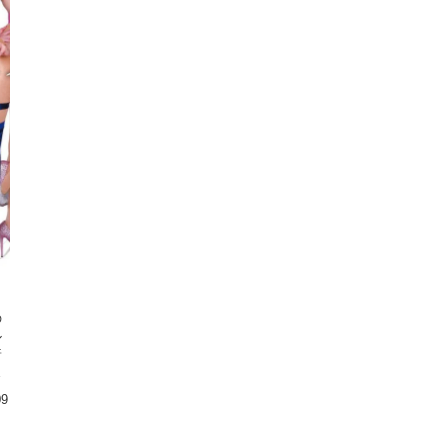
の
ル
着
わ
の
09
こ