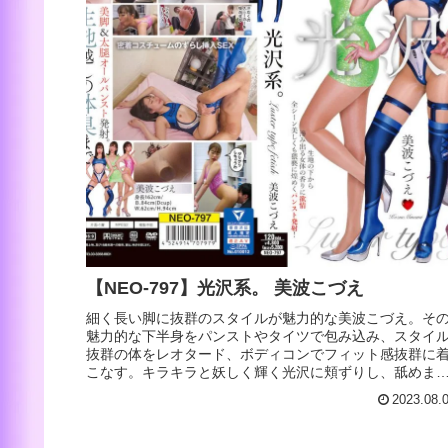
【NEO-797】光沢系。 美波こづえ
細く長い脚に抜群のスタイルが魅力的な美波こづえ。そ
魅力的な下半身をパンストやタイツで包み込み、スタイ
抜群の体をレオタード、ボディコンでフィット感抜群に
こなす。キラキラと妖しく輝く光沢に頬ずりし、舐めま
し、ザーメンをぶっかけるフェチシリーズ。まるで本物
2023.08.
ストッキングに触れているかの様な艶かしい接写映像に
だわっています。