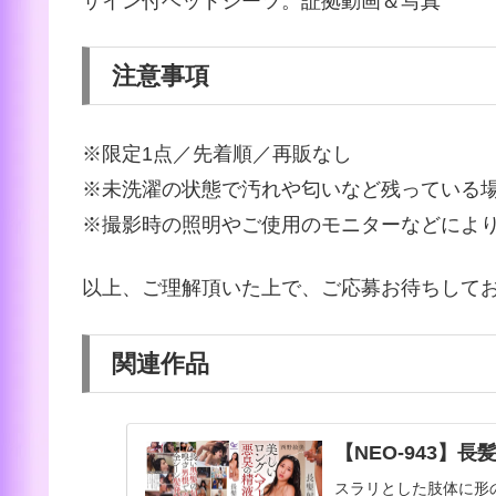
サイン付ベッドシーツ。証拠動画＆写真
注意事項
※限定1点／先着順／再販なし
※未洗濯の状態で汚れや匂いなど残っている
※撮影時の照明やご使用のモニターなどによ
以上、ご理解頂いた上で、ご応募お待ちして
関連作品
【NEO-943】長
スラリとした肢体に形