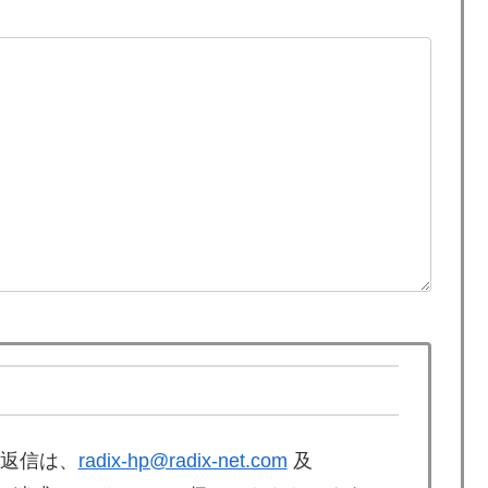
返信は、
radix-hp@radix-net.com
及