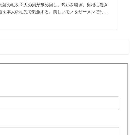
の髪の毛を２人の男が舐め回し、匂いを嗅ぎ、男根に巻き
首を本人の毛先で刺激する。美しいモノをザーメンで汚す
全シーン髪の毛発射にこだわった。漆黒の髪を白濁した精
徳の美学が生まれる。また自らの髪の毛を使ったオナニー
など、こだわりを貫くシリーズ。
。