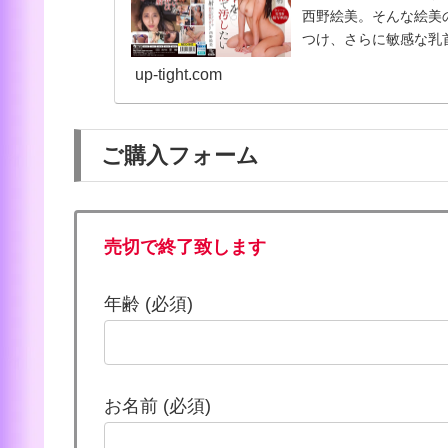
西野絵美。そんな絵美
つけ、さらに敏感な乳
男の快感を実体化し、
up-tight.com
液が飛び散る光景に背
や髪にこだわった本番
ご購入フォーム
売切で終了致します
このフィールドは空のままにしてください
年齢 (必須)
お名前 (必須)